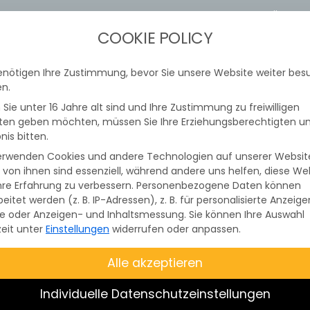
STROMTARIFRECHNER
STÖRUNGS
COOKIE POLICY
enötigen Ihre Zustimmung, bevor Sie unsere Website weiter be
TOVOLTAIK
E-MOBILITÄT
GEWERBE
SER
n.
Sie unter 16 Jahre alt sind und Ihre Zustimmung zu freiwilligen
ten geben möchten, müssen Sie Ihre Erziehungsberechtigten 
nis bitten.
erwenden Cookies und andere Technologien auf unserer Websit
e von ihnen sind essenziell, während andere uns helfen, diese We
hre Erfahrung zu verbessern.
Personenbezogene Daten können
 im Netzgebiert der Überlandzentral
beitet werden (z. B. IP-Adressen), z. B. für personalisierte Anzeig
te oder Anzeigen- und Inhaltsmessung.
Sie können Ihre Auswahl
z AG
nochmals
gesetzlich vorgesch
zeit unter
Einstellungen
widerrufen oder anpassen.
igte
Testschaltungen
der
Alle akzeptieren
erempfänger (FRE) statt. Davon be
Individuelle Datenschutzeinstellungen