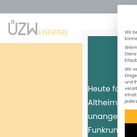
Wir b
STROM
PHO
könne
Wenn 
Diens
Erlaub
Wir v
Einig
und I
Heute fanden
verar
Inhal
Altheim Net
jeder
unangekünd
Funkrundsteu