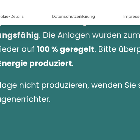
rzeugungsanlagen mit einer Größe
okie-Details
Datenschutzerklärung
Impres
Wp
. Diese Testschaltung ist
nicht
ungsfähig
. Die Anlagen wurden zum
ieder auf
100 % geregelt
. Bitte über
nergie produziert
.
nlage nicht produzieren, wenden Sie 
agenerrichter.