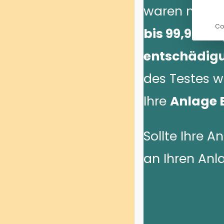
waren nur
E
Co
bis 99,99 k
entschädig
des Testes w
Ihre
Anlage E
Sollte Ihre A
an Ihren Anl