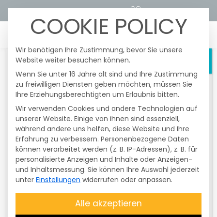
STROMTARIFRECHNER
KUNDENPORTALE
COOKIE POLICY
☰
Wir benötigen Ihre Zustimmung, bevor Sie unsere
Website weiter besuchen können.
Schließen
Wenn Sie unter 16 Jahre alt sind und Ihre Zustimmung
zu freiwilligen Diensten geben möchten, müssen Sie
Heute fanden im Netzgebiert der
Ihre Erziehungsberechtigten um Erlaubnis bitten.
Überlandzentrale Wörth/I.-Altheim Netz
AG
nochmals
gesetzlich vorgeschriebene
Wir verwenden Cookies und andere Technologien auf
und unangekündigte
Testschaltungen
unserer Website. Einige von ihnen sind essenziell,
Jetzt Wallbox-
der Funkrundsteuerempfänger (FRE) statt.
während andere uns helfen, diese Website und Ihre
Erfahrung zu verbessern.
Davon betroffen waren nur
Personenbezogene Daten
Termin
können verarbeitet werden (z. B. IP-Adressen), z. B. für
Erzeugungsanlagen mit einer Größe
personalisierte Anzeigen und Inhalte oder Anzeigen-
über 25 kWp bis 99,99 kWp
. Diese
vereinbaren
und Inhaltsmessung.
Sie können Ihre Auswahl jederzeit
Testschaltung ist
nicht
unter
Einstellungen
widerrufen oder anpassen.
entschädigungsfähig
. Die Anlagen
wurden zum Abschluss des Testes wieder
Sie planen eine Wallbox zu kaufen? Wir beraten
Alle akzeptieren
auf
100 % geregelt
. Bitte überprüfen Sie,
Sie dazu gerne kostenlos und unverbindlich.
ob Ihre
Anlage Energie produziert
.