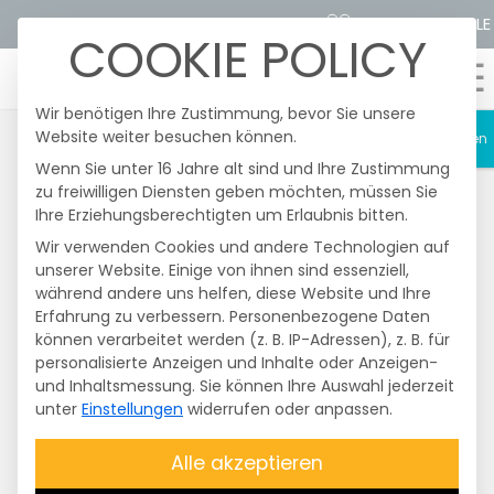
STROMTARIFRECHNER
KUNDENPORTALE
COOKIE POLICY
☰
Wir benötigen Ihre Zustimmung, bevor Sie unsere
Website weiter besuchen können.
Schließen
Wenn Sie unter 16 Jahre alt sind und Ihre Zustimmung
zu freiwilligen Diensten geben möchten, müssen Sie
Heute fanden im Netzgebiert der
Ihre Erziehungsberechtigten um Erlaubnis bitten.
Überlandzentrale Wörth/I.-Altheim Netz AG
nochmals
gesetzlich vorgeschriebene und
Wir verwenden Cookies und andere Technologien auf
unangekündigte
Testschaltungen
der
unserer Website. Einige von ihnen sind essenziell,
Funkrundsteuerempfänger (FRE) statt. Davon
während andere uns helfen, diese Website und Ihre
Erfahrung zu verbessern.
betroffen waren nur
Erzeugungsanlagen
Personenbezogene Daten
können verarbeitet werden (z. B. IP-Adressen), z. B. für
mit einer Größe über 25 kWp bis 99,99 kWp
.
Die
personalisierte Anzeigen und Inhalte oder Anzeigen-
Diese Testschaltung ist
nicht
und Inhaltsmessung.
Sie können Ihre Auswahl jederzeit
entschädigungsfähig
. Die Anlagen wurden
Energiezukunft
unter
Einstellungen
widerrufen oder anpassen.
zum Abschluss des Testes wieder auf
100 %
geregelt
. Bitte überprüfen Sie, ob Ihre
beginnt vor Ort
Alle akzeptieren
Anlage Energie produziert
.