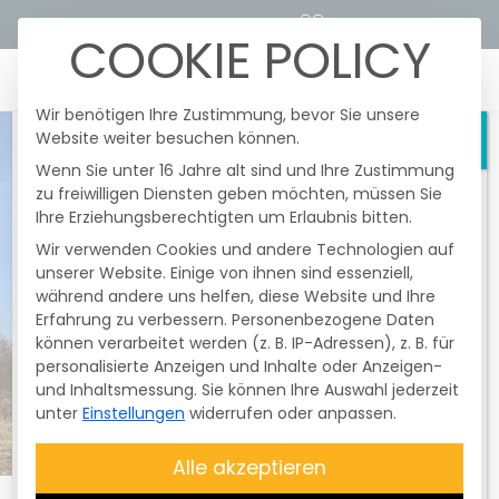
STROMTARIFRECHNER
KUNDENPORTALE
COOKIE POLICY
☰
Wir benötigen Ihre Zustimmung, bevor Sie unsere
Website weiter besuchen können.
Schließen
Wenn Sie unter 16 Jahre alt sind und Ihre Zustimmung
zu freiwilligen Diensten geben möchten, müssen Sie
Heute fanden im Netzgebiert der
Ihre Erziehungsberechtigten um Erlaubnis bitten.
Überlandzentrale Wörth/I.-Altheim Netz
AG
nochmals
gesetzlich vorgeschriebene
Wir verwenden Cookies und andere Technologien auf
und unangekündigte
Testschaltungen
unserer Website. Einige von ihnen sind essenziell,
der Funkrundsteuerempfänger (FRE) statt.
während andere uns helfen, diese Website und Ihre
Erfahrung zu verbessern.
Davon betroffen waren nur
Personenbezogene Daten
können verarbeitet werden (z. B. IP-Adressen), z. B. für
Erzeugungsanlagen mit einer Größe
personalisierte Anzeigen und Inhalte oder Anzeigen-
über 25 kWp bis 99,99 kWp
. Diese
und Inhaltsmessung.
Sie können Ihre Auswahl jederzeit
Testschaltung ist
nicht
unter
Einstellungen
widerrufen oder anpassen.
entschädigungsfähig
. Die Anlagen
wurden zum Abschluss des Testes wieder
Alle akzeptieren
auf
100 % geregelt
. Bitte überprüfen Sie,
ob Ihre
Anlage Energie produziert
.