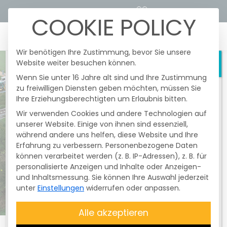
STROMTARIFRECHNER
KUNDENPORTALE
COOKIE POLICY
☰
Wir benötigen Ihre Zustimmung, bevor Sie unsere
Website weiter besuchen können.
Schließen
Wenn Sie unter 16 Jahre alt sind und Ihre Zustimmung
zu freiwilligen Diensten geben möchten, müssen Sie
Heute fanden im Netzgebiert der
Ihre Erziehungsberechtigten um Erlaubnis bitten.
Überlandzentrale Wörth/I.-Altheim Netz
AG
nochmals
gesetzlich vorgeschriebene
Wir verwenden Cookies und andere Technologien auf
und unangekündigte
Testschaltungen
unserer Website. Einige von ihnen sind essenziell,
der Funkrundsteuerempfänger (FRE) statt.
während andere uns helfen, diese Website und Ihre
Erfahrung zu verbessern.
Davon betroffen waren nur
Personenbezogene Daten
können verarbeitet werden (z. B. IP-Adressen), z. B. für
Erzeugungsanlagen mit einer Größe
personalisierte Anzeigen und Inhalte oder Anzeigen-
über 25 kWp bis 99,99 kWp
. Diese
und Inhaltsmessung.
Sie können Ihre Auswahl jederzeit
Testschaltung ist
nicht
unter
Einstellungen
widerrufen oder anpassen.
entschädigungsfähig
. Die Anlagen
wurden zum Abschluss des Testes wieder
Alle akzeptieren
auf
100 % geregelt
. Bitte überprüfen Sie,
ob Ihre
Anlage Energie produziert
.