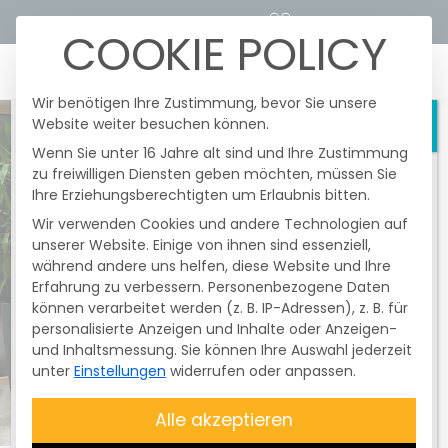
STROMTARIFRECHNER
KUNDENPORTALE
COOKIE POLICY
☰
Wir benötigen Ihre Zustimmung, bevor Sie unsere
Website weiter besuchen können.
Schließen
Wenn Sie unter 16 Jahre alt sind und Ihre Zustimmung
zu freiwilligen Diensten geben möchten, müssen Sie
Heute fanden im Netzgebiert der
Ihre Erziehungsberechtigten um Erlaubnis bitten.
Überlandzentrale Wörth/I.-Altheim Netz
AG
nochmals
gesetzlich vorgeschriebene
Wir verwenden Cookies und andere Technologien auf
und unangekündigte
Testschaltungen
unserer Website. Einige von ihnen sind essenziell,
der Funkrundsteuerempfänger (FRE) statt.
während andere uns helfen, diese Website und Ihre
Erfahrung zu verbessern.
Davon betroffen waren nur
Personenbezogene Daten
können verarbeitet werden (z. B. IP-Adressen), z. B. für
Erzeugungsanlagen mit einer Größe
personalisierte Anzeigen und Inhalte oder Anzeigen-
über 25 kWp bis 99,99 kWp
. Diese
und Inhaltsmessung.
Sie können Ihre Auswahl jederzeit
Testschaltung ist
nicht
unter
Einstellungen
widerrufen oder anpassen.
entschädigungsfähig
. Die Anlagen
wurden zum Abschluss des Testes wieder
Alle akzeptieren
auf
100 % geregelt
. Bitte überprüfen Sie,
ob Ihre
Anlage Energie produziert
.