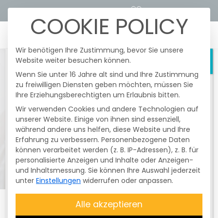
STROMTARIFRECHNER
KUNDENPORTALE
COOKIE POLICY
☰
Wir benötigen Ihre Zustimmung, bevor Sie unsere
Website weiter besuchen können.
Schließen
Wenn Sie unter 16 Jahre alt sind und Ihre Zustimmung
zu freiwilligen Diensten geben möchten, müssen Sie
Heute fanden im Netzgebiert der
Ihre Erziehungsberechtigten um Erlaubnis bitten.
Überlandzentrale Wörth/I.-Altheim Netz
AG
nochmals
gesetzlich vorgeschriebene
Wir verwenden Cookies und andere Technologien auf
und unangekündigte
Testschaltungen
unserer Website. Einige von ihnen sind essenziell,
der Funkrundsteuerempfänger (FRE) statt.
während andere uns helfen, diese Website und Ihre
Erfahrung zu verbessern.
Davon betroffen waren nur
Personenbezogene Daten
können verarbeitet werden (z. B. IP-Adressen), z. B. für
Erzeugungsanlagen mit einer Größe
personalisierte Anzeigen und Inhalte oder Anzeigen-
über 25 kWp bis 99,99 kWp
. Diese
und Inhaltsmessung.
Sie können Ihre Auswahl jederzeit
Testschaltung ist
nicht
unter
Einstellungen
widerrufen oder anpassen.
entschädigungsfähig
. Die Anlagen
wurden zum Abschluss des Testes wieder
Alle akzeptieren
auf
100 % geregelt
. Bitte überprüfen Sie,
ob Ihre
Anlage Energie produziert
.
PRESSEMITTEILUNG
10. AUGUST 2022