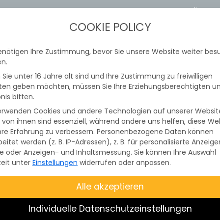
STROMTARIFRECHNER
STÖRUNGS
COOKIE POLICY
enötigen Ihre Zustimmung, bevor Sie unsere Website weiter be
TOVOLTAIK
E-MOBILITÄT
GEWERBE
SER
n.
Sie unter 16 Jahre alt sind und Ihre Zustimmung zu freiwilligen
ten geben möchten, müssen Sie Ihre Erziehungsberechtigten 
nis bitten.
erwenden Cookies und andere Technologien auf unserer Websit
e von ihnen sind essenziell, während andere uns helfen, diese We
hre Erfahrung zu verbessern.
Personenbezogene Daten können
 im Netzgebiert der Überlandzentral
beitet werden (z. B. IP-Adressen), z. B. für personalisierte Anzeig
te oder Anzeigen- und Inhaltsmessung.
Sie können Ihre Auswahl
z AG
nochmals
gesetzlich vorgesch
zeit unter
Einstellungen
widerrufen oder anpassen.
igte
Testschaltungen
der
Alle akzeptieren
erempfänger (FRE) statt. Davon be
Individuelle Datenschutzeinstellungen