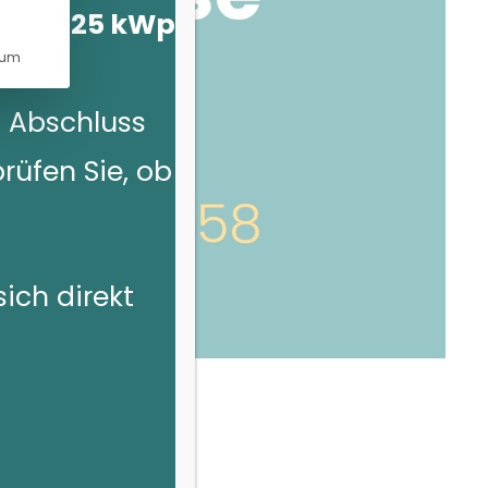
 über 25 kWp
sum
 Abschluss
prüfen Sie, ob
sich direkt