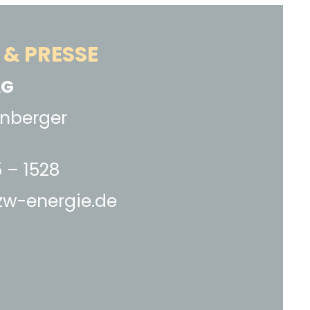
& PRESSE
AG
nberger
 – 1528
w-energie.de