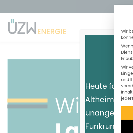
Wir b
STROM
PHO
könne
Wenn 
Diens
Erlaub
Wir v
Einig
und I
Heute fanden
verar
Inhal
Altheim Net
jeder
unangekünd
Funkrundsteu