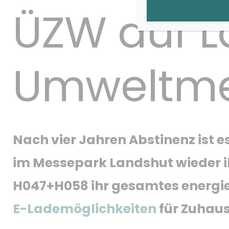
ÜZW auf L
Umweltm
Nach vier Jahren Abstinenz ist e
im Messepark Landshut wieder ihr
H047+H058 ihr gesamtes energiew
E-Lademöglichkeiten
für Zuhaus