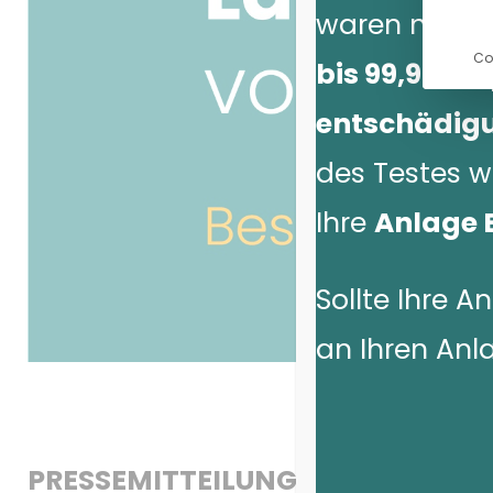
waren nur
E
Co
bis 99,99 k
entschädig
des Testes w
Ihre
Anlage E
Sollte Ihre A
an Ihren Anl
PRESSEMITTEILUNG
5. MÄRZ 2024