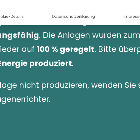
rzeugungsanlagen mit einer Größe
okie-Details
Datenschutzerklärung
Impres
Wp
. Diese Testschaltung ist
nicht
ungsfähig
. Die Anlagen wurden zum
ieder auf
100 % geregelt
. Bitte über
nergie produziert
.
nlage nicht produzieren, wenden Sie 
agenerrichter.