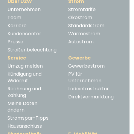
Über ÜZW
Strom
Unternehmen
Stromtarife
Team
Ökostrom
Karriere
Standardstrom
Kundencenter
Wärmestrom
Presse
Autostrom
Straßenbeleuchtung
Service
Gewerbe
Umzug melden
Gewerbestrom
Kündigung und
PV für
Widerruf
Unternehmen
Rechnung und
Ladeinfrastruktur
Zahlung
Direktvermarktung
Meine Daten
ändern
Stromspar-Tipps
Hausanschluss