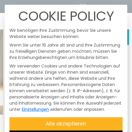
STROMTARIFRECHNER
KUNDENPORTALE
COOKIE POLICY
☰
Wir benötigen Ihre Zustimmung, bevor Sie unsere
Website weiter besuchen können.
Schließen
Wenn Sie unter 16 Jahre alt sind und Ihre Zustimmung
zu freiwilligen Diensten geben möchten, müssen Sie
Heute fanden im Netzgebiert der
Ihre Erziehungsberechtigten um Erlaubnis bitten.
Überlandzentrale Wörth/I.-Altheim Netz
AG
nochmals
gesetzlich vorgeschriebene
Wir verwenden Cookies und andere Technologien auf
und unangekündigte
Testschaltungen
unserer Website. Einige von ihnen sind essenziell,
der Funkrundsteuerempfänger (FRE) statt.
während andere uns helfen, diese Website und Ihre
Erfahrung zu verbessern.
Davon betroffen waren nur
Personenbezogene Daten
können verarbeitet werden (z. B. IP-Adressen), z. B. für
Erzeugungsanlagen mit einer Größe
personalisierte Anzeigen und Inhalte oder Anzeigen-
über 25 kWp bis 99,99 kWp
. Diese
und Inhaltsmessung.
Sie können Ihre Auswahl jederzeit
Testschaltung ist
nicht
unter
Einstellungen
widerrufen oder anpassen.
entschädigungsfähig
. Die Anlagen
wurden zum Abschluss des Testes wieder
Alle akzeptieren
auf
100 % geregelt
. Bitte überprüfen Sie,
ob Ihre
Anlage Energie produziert
.
PRESSEMITTEILUNG
16. OKTOBER 2023