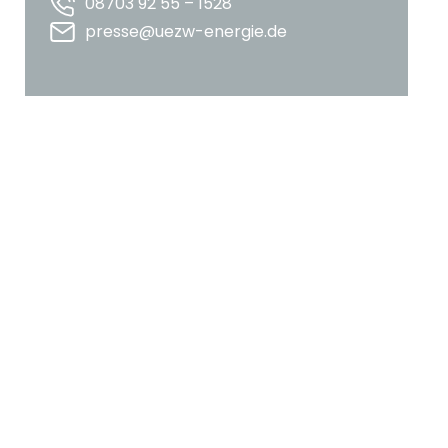
08703 92 55 – 1528
presse@uezw-energie.de