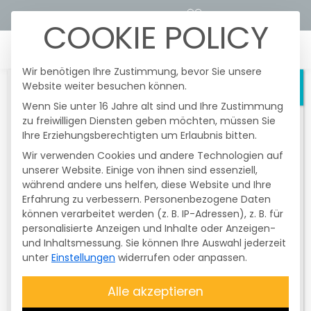
STROMTARIFRECHNER
KUNDENPORTALE
COOKIE POLICY
☰
Wir benötigen Ihre Zustimmung, bevor Sie unsere
Website weiter besuchen können.
Schließen
Wenn Sie unter 16 Jahre alt sind und Ihre Zustimmung
zu freiwilligen Diensten geben möchten, müssen Sie
Heute fanden im Netzgebiert der
Ihre Erziehungsberechtigten um Erlaubnis bitten.
Überlandzentrale Wörth/I.-Altheim Netz
AG
nochmals
gesetzlich vorgeschriebene
Wir verwenden Cookies und andere Technologien auf
und unangekündigte
Testschaltungen
unserer Website. Einige von ihnen sind essenziell,
Ihr Service zum
der Funkrundsteuerempfänger (FRE) statt.
während andere uns helfen, diese Website und Ihre
Erfahrung zu verbessern.
Davon betroffen waren nur
Personenbezogene Daten
Daten ändern
können verarbeitet werden (z. B. IP-Adressen), z. B. für
Erzeugungsanlagen mit einer Größe
personalisierte Anzeigen und Inhalte oder Anzeigen-
über 25 kWp bis 99,99 kWp
. Diese
und Inhaltsmessung.
Sie können Ihre Auswahl jederzeit
Testschaltung ist
nicht
unter
Einstellungen
widerrufen oder anpassen.
entschädigungsfähig
. Die Anlagen
wurden zum Abschluss des Testes wieder
Alle akzeptieren
auf
100 % geregelt
. Bitte überprüfen Sie,
* Pflichtfelder
ob Ihre
Anlage Energie produziert
.