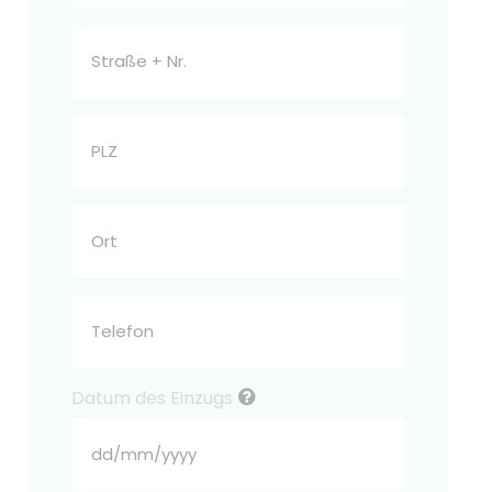
Schrägstrich
MM
Straße
Schrägstrich
+
JJJJ
Nr.
PLZ
Ort
Telefon
Datum des Einzugs
TT
Schrägstrich