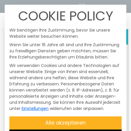
STROMTARIFRECHNER
KUNDENPORTALE
COOKIE POLICY
☰
Wir benötigen Ihre Zustimmung, bevor Sie unsere
Website weiter besuchen können.
Schließen
Wenn Sie unter 16 Jahre alt sind und Ihre Zustimmung
zu freiwilligen Diensten geben möchten, müssen Sie
Heute fanden im Netzgebiert der
Ihre Erziehungsberechtigten um Erlaubnis bitten.
Überlandzentrale Wörth/I.-Altheim Netz
AG
nochmals
gesetzlich vorgeschriebene
Wir verwenden Cookies und andere Technologien auf
und unangekündigte
Testschaltungen
unserer Website. Einige von ihnen sind essenziell,
Einzug in das
der Funkrundsteuerempfänger (FRE) statt.
während andere uns helfen, diese Website und Ihre
Erfahrung zu verbessern.
Davon betroffen waren nur
Personenbezogene Daten
Netzgebiet und
können verarbeitet werden (z. B. IP-Adressen), z. B. für
Erzeugungsanlagen mit einer Größe
personalisierte Anzeigen und Inhalte oder Anzeigen-
über 25 kWp bis 99,99 kWp
. Diese
Stromnetz der
und Inhaltsmessung.
Sie können Ihre Auswahl jederzeit
Testschaltung ist
nicht
unter
Einstellungen
widerrufen oder anpassen.
entschädigungsfähig
. Die Anlagen
ÜZW Energie
wurden zum Abschluss des Testes wieder
Alle akzeptieren
auf
100 % geregelt
. Bitte überprüfen Sie,
ob Ihre
Anlage Energie produziert
.