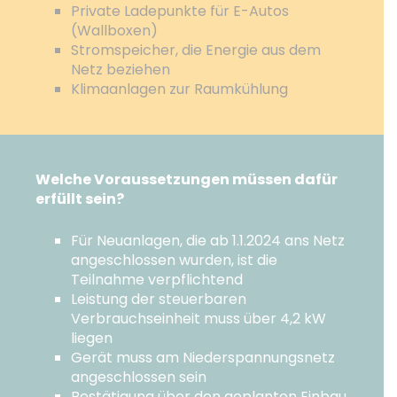
Private Ladepunkte für E-Autos
(Wallboxen)
Stromspeicher, die Energie aus dem
Netz beziehen
Klimaanlagen zur Raumkühlung
Welche Voraussetzungen müssen dafür
erfüllt sein?
Für Neuanlagen, die ab 1.1.2024 ans Netz
angeschlossen wurden, ist die
Teilnahme verpflichtend
Leistung der steuerbaren
Verbrauchseinheit muss über 4,2 kW
liegen
Gerät muss am Niederspannungsnetz
angeschlossen sein
Bestätigung über den geplanten Einbau