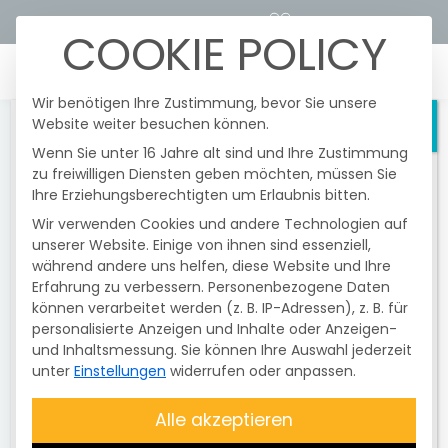
STROMTARIFRECHNER
KUNDENPORTALE
COOKIE POLICY
☰
Wir benötigen Ihre Zustimmung, bevor Sie unsere
Website weiter besuchen können.
Schließen
Wenn Sie unter 16 Jahre alt sind und Ihre Zustimmung
zu freiwilligen Diensten geben möchten, müssen Sie
Heute fanden im Netzgebiert der
Ihre Erziehungsberechtigten um Erlaubnis bitten.
Überlandzentrale Wörth/I.-Altheim Netz
AG
nochmals
gesetzlich vorgeschriebene
Wir verwenden Cookies und andere Technologien auf
und unangekündigte
Testschaltungen
unserer Website. Einige von ihnen sind essenziell,
der Funkrundsteuerempfänger (FRE) statt.
während andere uns helfen, diese Website und Ihre
Erfahrung zu verbessern.
Davon betroffen waren nur
Personenbezogene Daten
können verarbeitet werden (z. B. IP-Adressen), z. B. für
Erzeugungsanlagen mit einer Größe
personalisierte Anzeigen und Inhalte oder Anzeigen-
über 25 kWp bis 99,99 kWp
. Diese
und Inhaltsmessung.
Sie können Ihre Auswahl jederzeit
Testschaltung ist
nicht
unter
Einstellungen
widerrufen oder anpassen.
entschädigungsfähig
. Die Anlagen
wurden zum Abschluss des Testes wieder
Alle akzeptieren
auf
100 % geregelt
. Bitte überprüfen Sie,
ob Ihre
Anlage Energie produziert
.